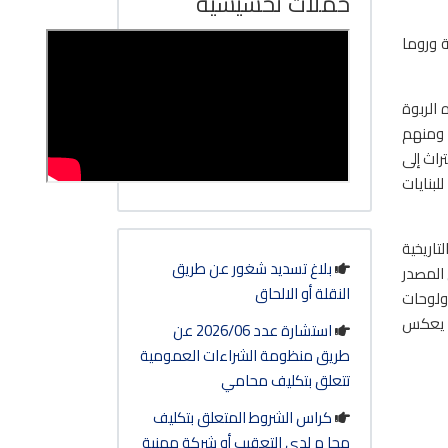
حملات تحسيسية
 وروما
الربوة
 ومنهم
اث إلى
لبنايات
تاريخية
بلاغ تسديد شغور عن طريق
 المصدر
النقلة أو الالحاق
 ولوحات
و يعكس
استشارة عدد 2026/06 عن
طريق منظومة الشراءات العمومية
تتعلق بتكليف محامي
كراس الشروط المتعلق بتكليف
محا م لدى التعقيب أو شركة مهنية