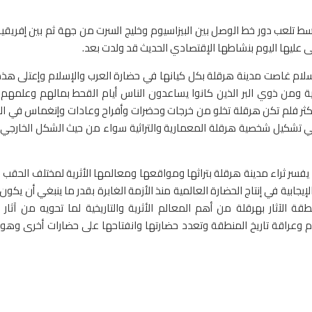
ط تلعب دور خط الوصل بين البيزاسيوم وخليج السرت من جهة ثم بين إفريقية
ى عليها اليوم بنشاطها الإقتصادي الحديث قد ولدت بعد.
سلام غاصت مدينة هرقلة بكل كيانها في حضارة العرب والإسلام وإعتلى هذه 
ية ومن ذوي البر الذين كانوا يساعدون الناس أيام القحط بمالهم وعلمهم
 فلم تكن هرقلة تخلو من خرجات وحضرات وأفراح وعادات وإنغماس في التر
ا في تشكيل شخصية هرقلة المعمارية والتراثية سواء من حيث الشكل الخارجي ل
فسر ثراء مدينة هرقلة بتراثها ومواقعها ومعالمها الأثرية لمختلف الحقب ال
يجابية في إنتاج الحضارة العالمية منذ الأزمة الغابرة بقدر ما ينبغي أن يكون
قة الآثار بهرقلة من أهم المعالم الأثرية والتاريخية لما تحويه من آثار
 وعراقة تاريخ المنطقة وتعدد حضارتها وانفتاحها على حضارات أخرى وه