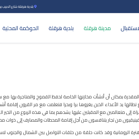
بلدية هرقلة شارع الحبيب بورقي
استقبال
مدينة هرقلة
بلدية هرقلة
الحوكمة المحلية
مقدرة بمكان أن أنشأت مخازنها الخاصة لحفظ القموح والمتاجرة بها مع سائ
تطالها يد الأعداء الذين يغزوها برا وبحرا فتعلمت مع مر القرون إقامة أ
ة إلى متعالمين مع المقبلين عليها يشدهم بما في هذه الربوع من الخير الو
الفينيقيون من تجار يتنافسون من أجل إقامة المحطات والمصارف إلى ذوات محل
رة الرومانية وقد كانت حلقة من حلقات التواصل بين الشمال والجنوب لاس