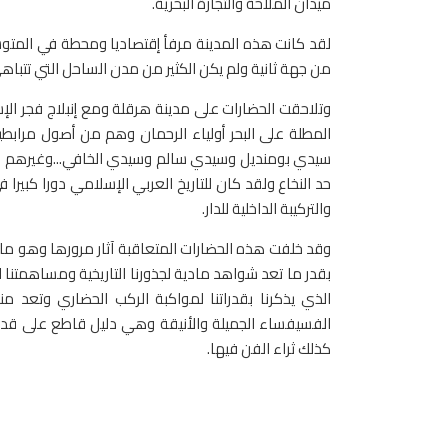
ميدان الملاحة والتجارة البحرية.
لقد كانت هذه المدينة مرفأ إقتصاديا ومحطة في المتوس
من جهة ثانية ولم يكن الكثير من مدن الساحل التي تتباه
وتلاحقت الحضارات على مدينة هرقلة ومع إنبلاج فجر الإ
المطلة على البحر أولياء الرحمان وهم من أصول مرابط
سيدي بومنديل وسيدي سالم وسيدي الخافي...وغيرهم كثر
حد النخاع ولقد كان للتاريخ العربي الإسلامي دورا كبير
والتركيبة الداخلية للدار.
وقد خلفت هذه الحضارات المتعاقبة آثار مرورها وهو ما ي
بقدر ما تعد شواهد مادية لجذورنا التاريخية ومساهمتنا الإ
الذي يذكرنا بقدراتنا لمواكبة الركب الحضاري وتعد منط
الفسيفساء الجميلة والأنيقة وهي دليل قاطع على قدم
كذلك ثراء الفن فيها.