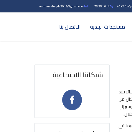
بة 4012
014 251 73
communehergla2015@gmail.com
مستجدات البلدية
الاتصال بنا
شبكاتنا الاجتماعية
ر بلاد
شكال من
فير إلى
يين.
يما في