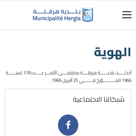
الهوية
أحدثـــــت بلديــــــة هرقلــــة بمقتضــــى الأمـــر عـــــدد178 لسنــــــة
1966 المــــــــــؤرخ فــــــــي 25 أفريل 1966 .
شبكاتنا الاجتماعية