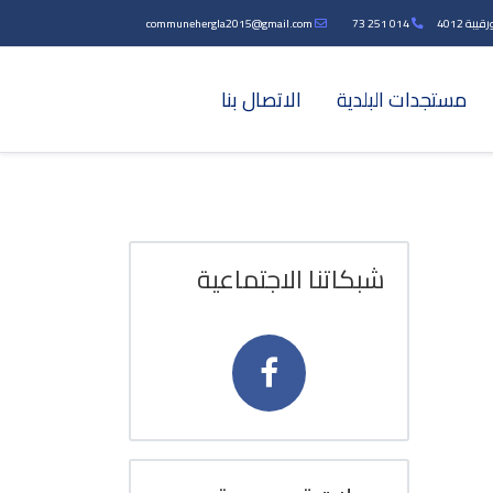
بة 4012
014 251 73
communehergla2015@gmail.com
مستجدات البلدية
الاتصال بنا
شبكاتنا الاجتماعية