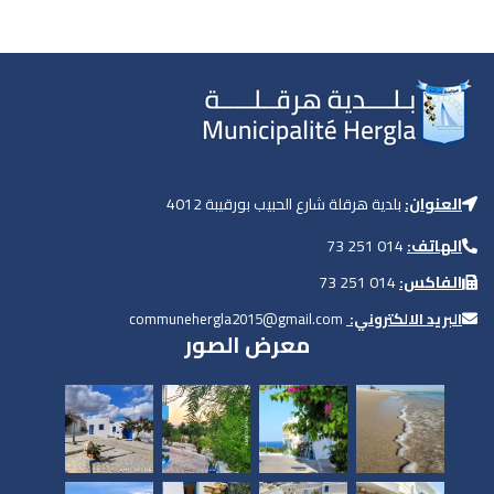
قيبة 4012
الصور