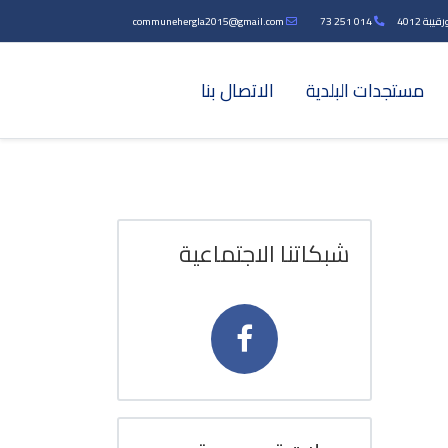
بة 4012
014 251 73
communehergla2015@gmail.com
مستجدات البلدية
الاتصال بنا
شبكاتنا الاجتماعية