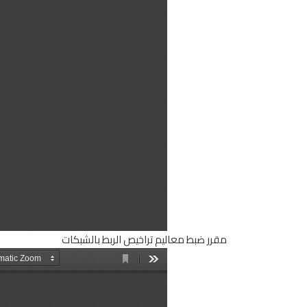
مقرر ضبط معاليم تراخيص الربط بالشبكات