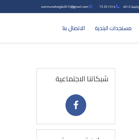
بة 4012
014 251 73
communehergla2015@gmail.com
مستجدات البلدية
الاتصال بنا
شبكاتنا الاجتماعية