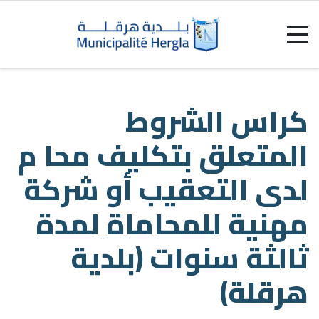
 م
كة
ة